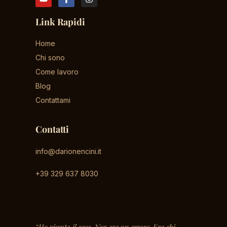
Link Rapidi
Home
Chi sono
Come lavoro
Blog
Contattami
Contatti
info@darionencini.it
+39 329 637 8030
“Ho vissuto il caos. Non era un errore. Era chi