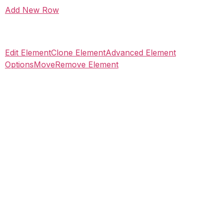
Add New Row
Edit Element
Clone Element
Advanced Element
Options
Move
Remove Element