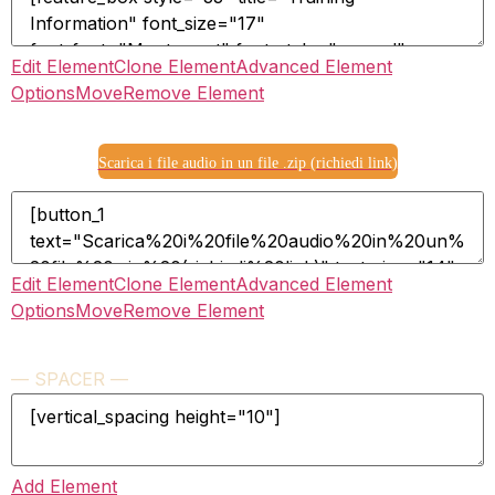
Edit Element
Clone Element
Advanced Element
Options
Move
Remove Element
Scarica i file audio in un file .zip (richiedi link)
Edit Element
Clone Element
Advanced Element
Options
Move
Remove Element
— SPACER —
Add Element