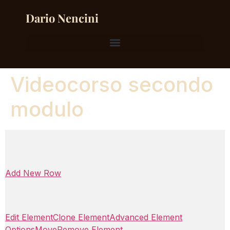
Dario Nencini
Videocorso secondo
modulo
Add New Row
Edit Element
Clone Element
Advanced Element
Options
Move
Remove Element