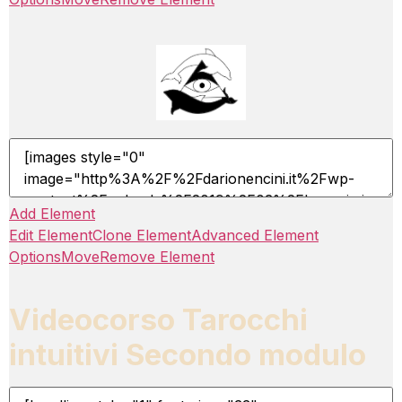
Add Element
Edit Element
Clone Element
Advanced Element
Options
Move
Remove Element
Videocorso Tarocchi
intuitivi Secondo modulo