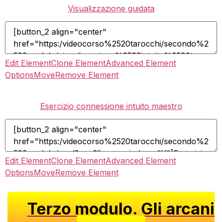
Visualizzazione guidata
Edit Element
Clone Element
Advanced Element
Options
Move
Remove Element
Esercizio connessione intuito maestro
Edit Element
Clone Element
Advanced Element
Options
Move
Remove Element
Terzo modulo. Gli arcani