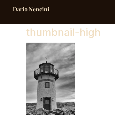
Dario Nencini
thumbnail-high