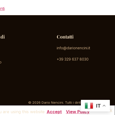
nti
.
idi
Contatti
info@darionencini.it
+39 329 637 8030
o
© 2026 Dario Nencini. Tutti i diritti riservati.
IT
X
 are using this website
Accept
View Policy