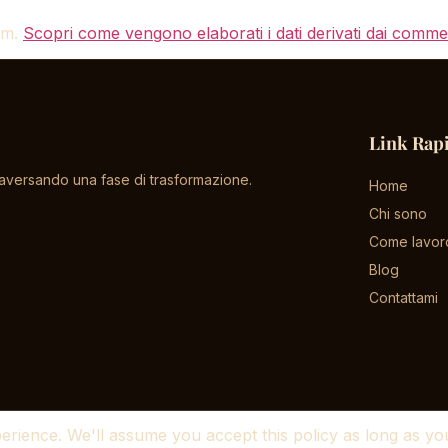
pam.
Scopri come vengono elaborati i dati derivati dai comme
Link Rap
versando una fase di trasformazione.
Home
Chi sono
Come lavor
Blog
Contattami
rience. We'll assume you accept this policy as long as you