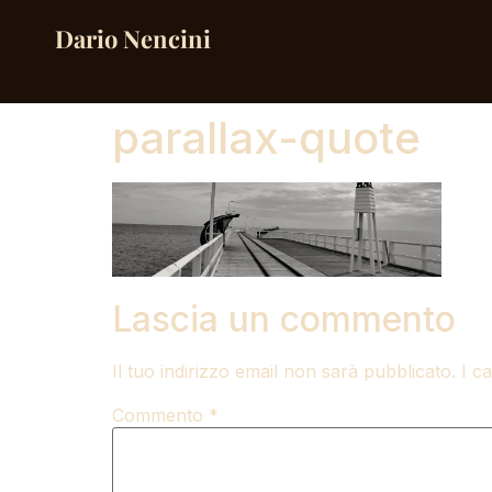
Dario Nencini
parallax-quote
Lascia un commento
Il tuo indirizzo email non sarà pubblicato.
I c
Commento
*