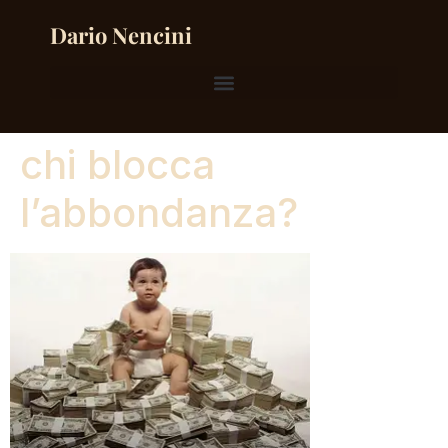
Dario Nencini
chi blocca
l’abbondanza?