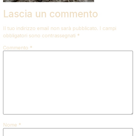
Lascia un commento
Il tuo indirizzo email non sarà pubblicato.
I campi
obbligatori sono contrassegnati
*
Commento
*
Nome
*